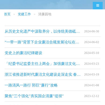
导航
首页
党建工作
清廉园地
从历史文化遗产中汲取养分，以传统美德砥砺品格—— 锲而不舍建设新时代廉洁文化（文化中国行）
2024-06-30
“一带一路”背景下企业廉洁合规发展论坛在浙江义乌举办
2024-06-02
党史上的廉洁纪律建设
2024-05-10
「纪委书记监委主任上两会」加强廉洁文化建设 培塑崇廉拒腐的良好风尚
2024-03-23
浙江省推进新时代廉洁文化建设走深走实 春风化雨 廉润之江
2024-03-19
一路清风一路行 郭巨"廉行"攻略
2024-01-08
聚焦"三个强化"夯实国企清廉"堤坝"
2023-12-12