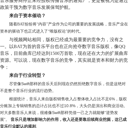
音乐服务商停止未经授权传播音乐的通知》，更是被视为是通过
政策干预为数字音乐发展保驾护航。
来自于资本催动？
随着BAT纷纷将“内容”产业作为公司的重要的发展战略，音乐产业在
资本的驱动下也正式进入了“唯版权论”的时代。
与视频网站相同，版权已经成为最重要的竞争力，没有之
一。以BAT为首的音乐平台也在正向抢夺数字音乐版权，像QQ
音乐，目前曲库已经达到1500万首歌，现在还在大力的扩展曲库
资源。可以说，现在数字音乐的竞争，其实就是资本和财力的竞
争；
来自于行业转型？
尽
管像Swift那样的音乐天后到现在仍然拒绝数字音乐，但是这绝对
不是整个音乐行业的流行趋势。
根据统计，音乐人来自版权销售收入占整体收入占比不足6%，版权
分账加上专辑销售的总计占比也不过10.8%，大头仍是演出和商业活动。
对大多数音乐人来说，很难像Swift那样凭借一己之力就能够“逆势发
展”。
音乐只是增加影响力的作用，收入还是要靠后续商业挖掘，这已成
音乐行业默认的规则
.