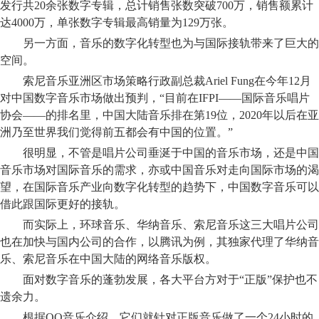
发行共20余张数字专辑，总计销售张数突破700万，销售额累计
达4000万，单张数字专辑最高销量为129万张。
另一方面，音乐的数字化转型也为与国际接轨带来了巨大的
空间。
索尼音乐亚洲区市场策略行政副总裁Ariel Fung在今年12月
对中国数字音乐市场做出预判，“目前在IFPI——国际音乐唱片
协会——的排名里，中国大陆音乐排在第19位，2020年以后在亚
洲乃至世界我们觉得前五都会有中国的位置。”
很明显，不管是唱片公司垂涎于中国的音乐市场，还是中国
音乐市场对国际音乐的需求，亦或中国音乐对走向国际市场的渴
望，在国际音乐产业向数字化转型的趋势下，中国数字音乐可以
借此跟国际更好的接轨。
而实际上，环球音乐、华纳音乐、索尼音乐这三大唱片公司
也在加快与国内公司的合作，以腾讯为例，其独家代理了华纳音
乐、索尼音乐在中国大陆的网络音乐版权。
面对数字音乐的蓬勃发展，各大平台方对于“正版”保护也不
遗余力。
根据QQ音乐介绍，它们就针对正版音乐做了一个24小时的