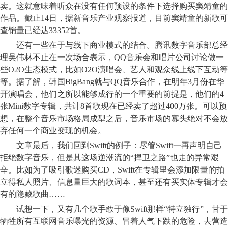
卖。这就意味着听众在没有任何预设的条件下选择购买窦靖童的
作品。截止14日，据新音乐产业观察报道，目前窦靖童的新歌可
查销量已经达33352首。
还有一些在于与线下商业模式的结合。腾讯数字音乐部总经
理吴伟林不止在一次场合表示，QQ音乐会和唱片公司讨论做一
些O2O生态模式，比如O2O演唱会、艺人和观众线上线下互动等
等。据了解，韩国BigBang就与QQ音乐合作，在明年3月份在华
开演唱会，他们之所以能够成行的一个重要的前提是，他们的4
张Mini数字专辑，共计8首歌现在已经卖了超过400万张。可以预
想，在整个音乐市场格局成型之后，音乐市场的寡头绝对不会放
弃任何一个商业变现的机会。
文章最后，我们回到Swift的例子：尽管Swift一再声明自己
拒绝数字音乐，但是其这场逆潮流的“捍卫之路”也走的异常艰
辛。比如为了吸引歌迷购买CD，Swift在专辑里会添加限量的拍
立得私人照片、信息量巨大的歌词本，甚至还有买实体专辑才会
有的隐藏歌曲……
试想一下，又有几个歌手敢于像Swift那样“特立独行”，甘于
牺牲所有互联网音乐曝光的资源、冒着人气下跌的危险，去营造