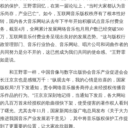
权的保护。王野霏回忆，在第一届论坛上，“当时大家都认为音
乐尚存，产业已亡”。如今，互联网音乐版权秩序有了根本性好
转，国内各大音乐网站从去年下半年开始积极试点音乐付费业
务，截至4月，全网累计发展网络音乐包月用户数已经突破500
万，互联网音乐付费业务呈现出良好的发展态势。“这与版权行
政管理部门、音乐行业协会、音乐网站、唱片公司和词曲作者的
共同努力是分不开的，这已然成为我们共同的使命感。”王野霏
如是说。
和王野霏一样，中国音像与数字出版协会音乐产业促进会会
长汪京京也是感慨万千：“纵观去年，我的心情是欣喜的，国家
版权局7月下发通知，责令网络音乐服务商停止未经授权传播音
乐作品的行为。”汪京京深刻地记得，当通知下发后，各大网站
的几百万首未经授权的歌曲很快下架，使受侵害的著作权人看到
了曙光。尤其去年11月，国家新闻出版广电总局发布《关于大力
推进我国音乐产业发展若干意见》，其中将音乐版权保护工作提
到了更重要的位置，让大家欢欣鼓舞。