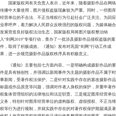
国家版权局有关负责人表示，近年来，随着摄影作品在网络
传播中大量使用，图片侵权盗版现象较为严重。同时，一些图库
经营单位的不合法、不正当维权行为引起社会广泛关注。为回应
业界呼声，着力解决人民群众反映强烈的版权问题，为媒体融合
发展营造良好版权法治生态，国家版权局将图片版权整治纳
入“剑网2019”专项行动，查办了一批涉及摄影作品侵权盗版的案
件，取得了积极成效。《通知》发布对巩固“剑网”行动工作成
果，进一步规范摄影作品版权秩序具有积极意义。
《通知》主要包括七方面内容。一是明确构成摄影作品的要
件是具有独创性，并强调以新闻事件为主题的摄影作品不属于时
事新闻，受著作权法保护。二是针对实践中存在的篡改摄影作品
标题或作品原意等问题，强调对作者人身权的保护，并重申著作
权集体管理组织的法律地位和法定职责。三是规定图库经营单位
义务，特别针对图库经营单位的虚构版权、虚假授权、不正当维
权等行为进行规制，并就实践中存在的对著作权保护期届满及著
作权人放弃财产权的摄影作品进行收集整理形成的图库，明确指