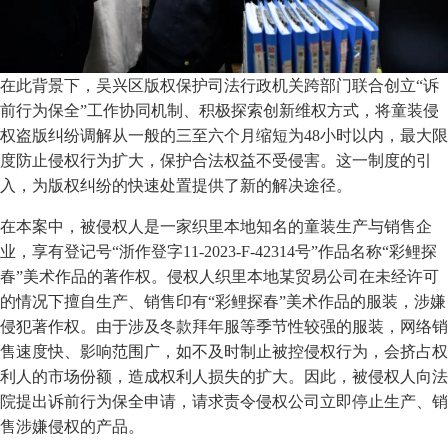
在此背景下，吴兴区版权保护司法行政机关跨部门联合创立“诉
前行为保全”工作协同机制、积极探索创新维权方式，将童装侵
权盗版纠纷调解从一般的三至六个月缩短为48小时以内，最大限
度防止侵权行为扩大，保护合法权益不受侵害。这一制度的引
入，为版权纠纷的快速处置提供了新的解决途径。
在本案中，被侵权人是一家织里本地知名的童装生产与销售企
业，享有登记号“浙作登字11-2023-F-42314号”作品名称“彩鲤探
春”美术作品的著作权。侵权人织里本地某贸易公司在未经许可
的情况下擅自生产、销售印有“彩鲤探春”美术作品的服装，涉嫌
侵犯著作权。由于涉及冬款拜年服等季节性较强的服装，网络销
售速度快、影响范围广，如不及时制止被控侵权行为，会挤占权
利人的市场份额，造成权利人损失的扩大。因此，被侵权人向法
院提出诉前行为保全申请，请求责令侵权公司立即停止生产、销
售涉嫌侵权的产品。