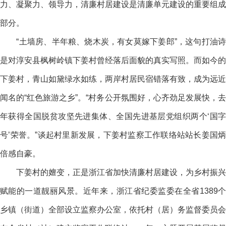
力、凝聚力、领导力，清廉村居建设是清廉单元建设的重要组成
部分。
“土墙房、半年粮、烧木炭，有女莫嫁下姜郎”，这句打油诗
是对淳安县枫树岭镇下姜村曾经落后面貌的真实写照。而如今的
下姜村，青山如黛绿水如练，两岸村居民宿错落有致，成为远近
闻名的“红色旅游之乡”。“村务公开氛围好，心齐劲足发展快，去
年获得全国脱贫攻坚先进集体、全国先进基层党组织两个‘国字
号’荣誉。”谈起村里新发展，下姜村监察工作联络站站长姜国炳
倍感自豪。
下姜村的嬗变，正是浙江省加快清廉村居建设，为乡村振兴
赋能的一道靓丽风景。近年来，浙江省纪委监委在全省1389个
乡镇（街道）全部设立监察办公室，依托村（居）务监督委员会