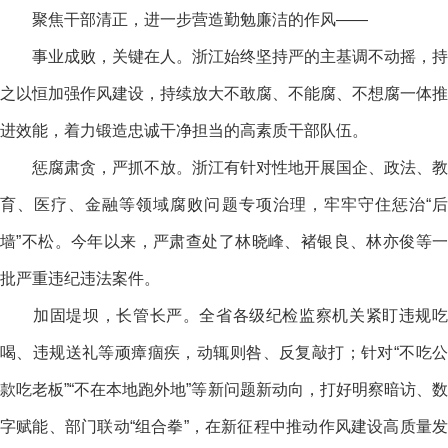
聚焦干部清正，进一步营造勤勉廉洁的作风——
事业成败，关键在人。浙江始终坚持严的主基调不动摇，持
之以恒加强作风建设，持续放大不敢腐、不能腐、不想腐一体推
进效能，着力锻造忠诚干净担当的高素质干部队伍。
惩腐肃贪，严抓不放。浙江有针对性地开展国企、政法、教
育、医疗、金融等领域腐败问题专项治理，牢牢守住惩治“后
墙”不松。今年以来，严肃查处了林晓峰、褚银良、林亦俊等一
批严重违纪违法案件。
加固堤坝，长管长严。全省各级纪检监察机关紧盯违规吃
喝、违规送礼等顽瘴痼疾，动辄则咎、反复敲打；针对“不吃公
款吃老板”“不在本地跑外地”等新问题新动向，打好明察暗访、数
字赋能、部门联动“组合拳”，在新征程中推动作风建设高质量发