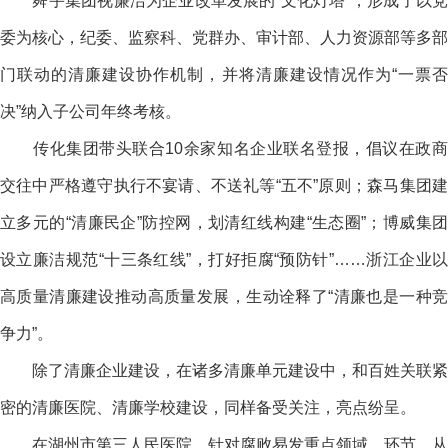
舜宇集团视廉洁为企业改革发展的“文化灯塔”，形成了以党
委为核心，纪委、监察科、党群办、审计部、人力资源部等多部
门联动的清廉建设协作机制，并将清廉建设情况作为“一票否
决”纳入子公司年终考核。
传化集团带头联合10余家知名企业联名登报，倡议在政商
交往中严格遵守执行不宴请、不送礼等“五不”原则；森马集团建
立多元的“清廉民企”防控网，划清红线构建“生态圈”；博威集团
设立廉洁规范“十三条红线”，打好拒腐“预防针”……浙江企业以
高质量清廉建设推动高质量发展，生动诠释了“清廉也是一种竞
争力”。
除了清廉企业建设，在诸多清廉单元建设中，和百姓关联紧
密的清廉医院、清廉学校建设，同样备受关注，亮点纷呈。
在湖州市第三人民医院，针对腐败易发重点领域、环节，从