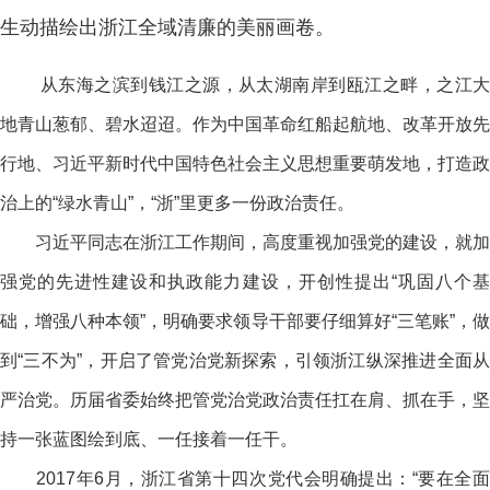
生动描绘出浙江全域清廉的美丽画卷。
从东海之滨到钱江之源，从太湖南岸到瓯江之畔，之江
地青山葱郁、碧水迢迢。作为中国革命红船起航地、改革开放先
行地、习近平新时代中国特色社会主义思想重要萌发地，打造政
治上的“绿水青山”，“浙”里更多一份政治责任。
习近平同志在浙江工作期间，高度重视加强党的建设，就加
强党的先进性建设和执政能力建设，开创性提出“巩固八个基
础，增强八种本领”，明确要求领导干部要仔细算好“三笔账”，做
到“三不为”，开启了管党治党新探索，引领浙江纵深推进全面从
严治党。历届省委始终把管党治党政治责任扛在肩、抓在手，坚
持一张蓝图绘到底、一任接着一任干。
2017年6月，浙江省第十四次党代会明确提出：“要在全面