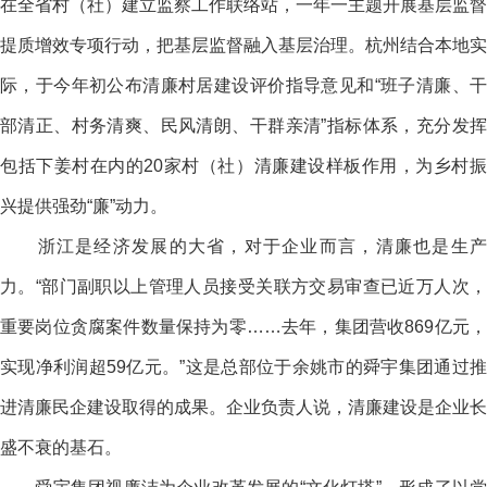
在全省村（社）建立监察工作联络站，一年一主题开展基层监督
提质增效专项行动，把基层监督融入基层治理。杭州结合本地实
际，于今年初公布清廉村居建设评价指导意见和“班子清廉、干
部清正、村务清爽、民风清朗、干群亲清”指标体系，充分发挥
包括下姜村在内的20家村（社）清廉建设样板作用，为乡村振
兴提供强劲“廉”动力。
浙江是经济发展的大省，对于企业而言，清廉也是生产
力。“部门副职以上管理人员接受关联方交易审查已近万人次，
重要岗位贪腐案件数量保持为零……去年，集团营收869亿元，
实现净利润超59亿元。”这是总部位于余姚市的舜宇集团通过推
进清廉民企建设取得的成果。企业负责人说，清廉建设是企业长
盛不衰的基石。